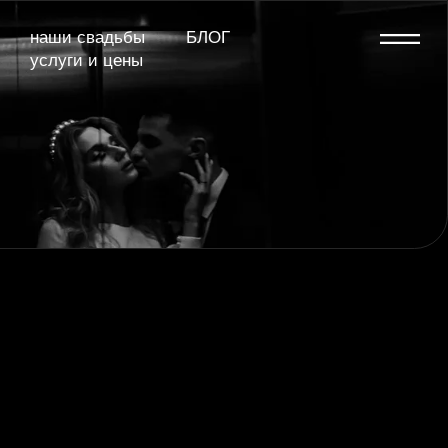
дьбы
БЛОГ
 цены