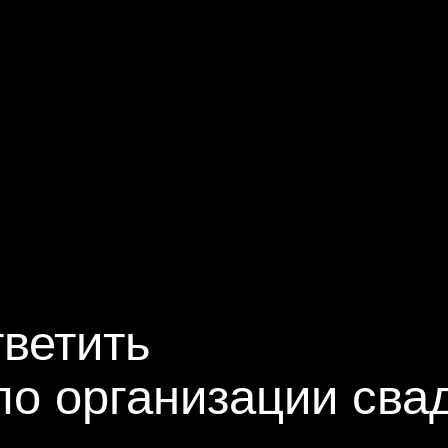
тить
 организации свадьбы