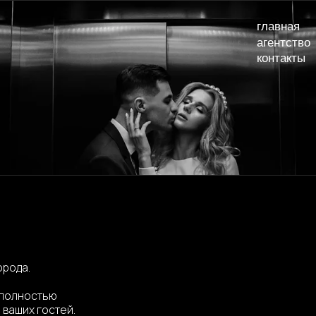
главная
наши сва
агентство
услуги и
контакты
стью
 гостей.