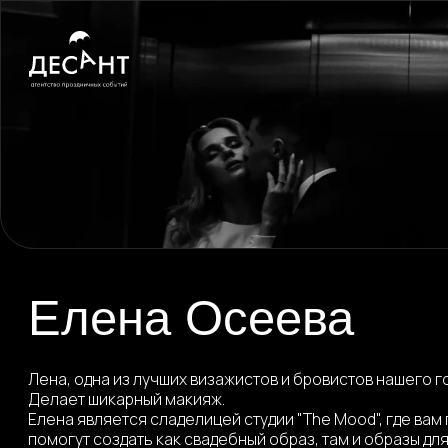
Елена Осеева
Лена, одна из лучших визажистов и бровистов нашего города.
Делает шикарный макияж.
Елена является сладелицей студии "The Mood", где вам полно
помогут создать как свадебный образ, там и образы для ваших