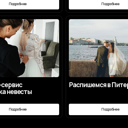
ис
Распишемся в Питере?
весты
робнее
Подробнее