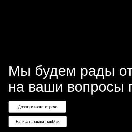
Мы будем рады отве
на ваши вопросы по
Договориться о встрече
Написать нам лично в Max