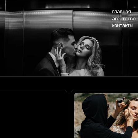
главная
наши сва
агентство
услуги и
контакты