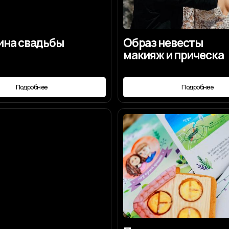
вадьбы
Образ невесты
макияж и прическа
робнее
Подробнее
онцепция
Пригласительные
конверт
робнее
Подробнее