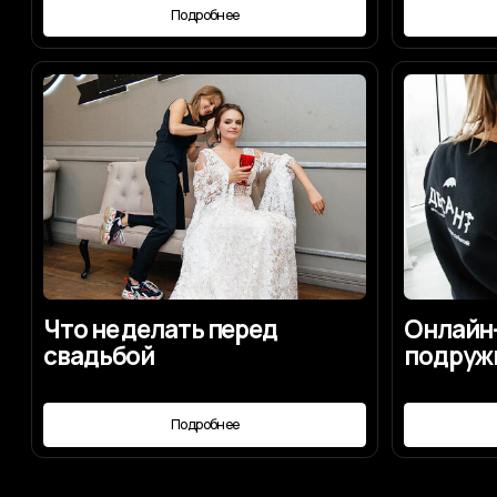
Что не делать перед
Онлайн-серв
свадьбой
подружка не
Подробнее
Под