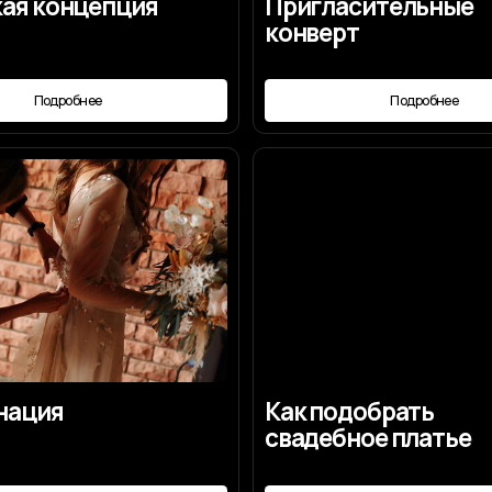
я
Как подобрать
свадебное платье
робнее
Подробнее