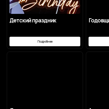
Детский праздник
Годовщина с
Подробнее
Под
Для чего нужен
Авторская к
организатор
Подробнее
Под