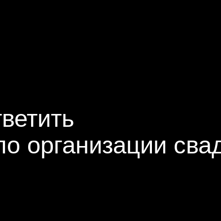
тить
 организации свадьбы