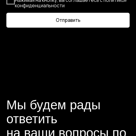
ответить
на ваши вопросы по
организации
Договориться о встрече
свадьбы
Написать нам лично в Max
Наши контакты
Номер телефона:
+7 (987) 710-90-90
Мессенджеры и соц.сети: