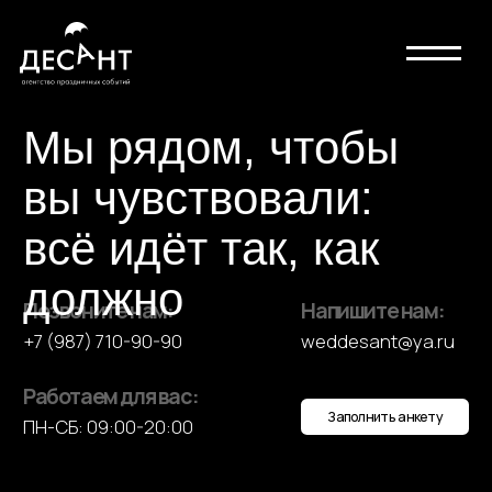
Мы рядом, чтобы
вы чувствовали:
всё идёт так, как
должно
Позвоните нам:
Напишите нам:
+7 (987) 710-90-90
weddesant@ya.ru
Работаем для вас:
Заполнить анкету
ПН-СБ: 09:00-20:00
Напишите нам