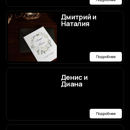
Подробнее
Смотреть все проекты
Мы будем рады
ответить
на ваши вопросы по
организации
Договориться о встрече
свадьбы
Написать нам лично в Telegram