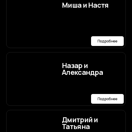
Мы будем рады
ответить
на ваши вопросы по
организации
Договориться о встрече
свадьбы
Написать нам лично в Max