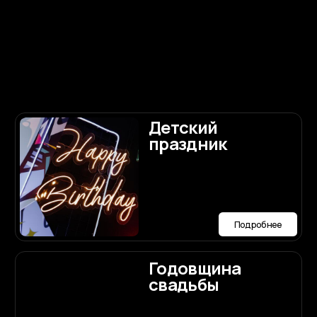
Распишемся в
Питере?
Подробнее
Загс
Подробнее
Для чего
нужен
организатор
Подробнее
Авторская