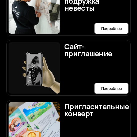
Подробнее
Мы будем рады
ответить
на ваши вопросы по
организации
Договориться о встрече
свадьбы
Написать нам лично в Max