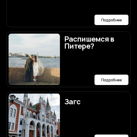
концепция
Подробнее
Координация
Подробнее
Образ
невесты
макияж и
прическа
Подробнее
Онлайн-
сервис