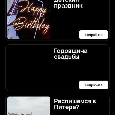
Загс
Подробнее
Для чего
нужен
организатор
Подробнее
Авторская
концепция
Подробнее