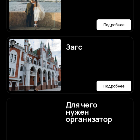
Координация
Подробнее
Образ
невесты
макияж и
прическа
Подробнее
Онлайн-
сервис
подружка
невесты
Подробнее
Сайт-
приглашение