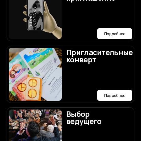
Мы будем рады
ответить
на ваши вопросы по
организации
Договориться о встрече
свадьбы
Написать нам лично в Max
Наши контакты
Номер телефона:
+7 (987) 710-90-90