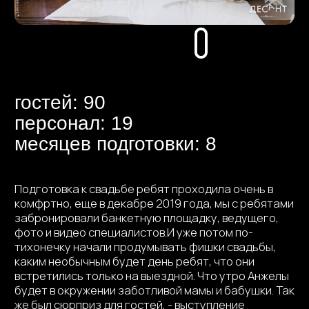
месяцев подготовки: 8
Подготовка к свадьбе ребят проходила очень в
комфртно, еще в декабре 2019 года, мы с ребятами
забронировали банкетную площадку, ведущего,
фото и видео специалистов.И уже потом по-
тихонечку начали продумывать фишки свадьбы,
каким необычным будет день ребят, что они
встретились только на выездной. Что утро Анжелы
будет в окружении заботливой мамы и бабушки. Так
же был сюрприз для гостей, - выступление
известного артиста Чувашии. Продажу торта мы
тоже провели особенным образом.
А вечер завершили шикарным салютом.
Заполнить анкету
Свадебный клип