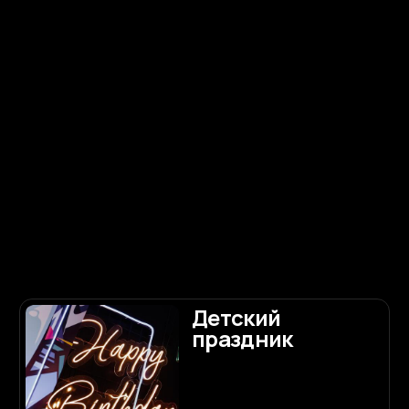
Годовщина
свадьбы
Подробнее
Распишемся в
Питере?
Подробнее
Загс
Подробнее
Для чего
нужен