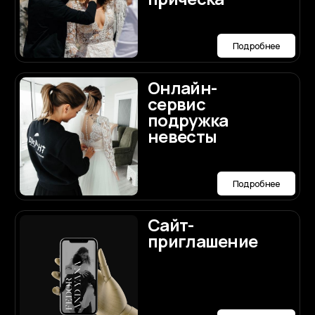
Про
свадебный
торт
Подробнее
Мы будем рады
ответить
на ваши вопросы по
организации
Договориться о встрече
свадьбы