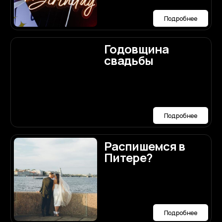
организатор
Подробнее
Авторская
концепция
Подробнее
Координация
Подробнее
Образ
невесты
макияж и
прическа