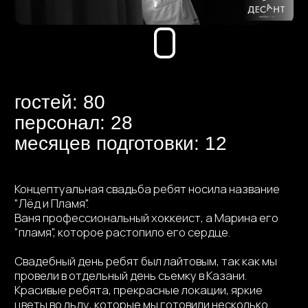
месяцев подготовки: 12
Концептуальная свадьба ребят носила название
"Лёд и Пламя".
Ваня профессиональный хоккеист, а Марина его
"пламя", которое растопило его сердце.
Свадебный день ребят был лайтовым, так как мы
провели в отдельный день сьемку в Казани.
Красивые ребята, прекрасные локации, яркие
цветы во льду, которые мы готовили несколько
ночей подряд, просто не оставили гостей
равнодушными. Мы растопили их сердца!
Результат этой свадьбы, произошел все наши
ожидания.
Заполнить анкету
Свадебный клип