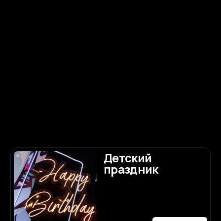
свадьбы
Подробнее
Распишемся в
Питере?
Подробнее
Загс
Подробнее
Для чего
нужен
организатор