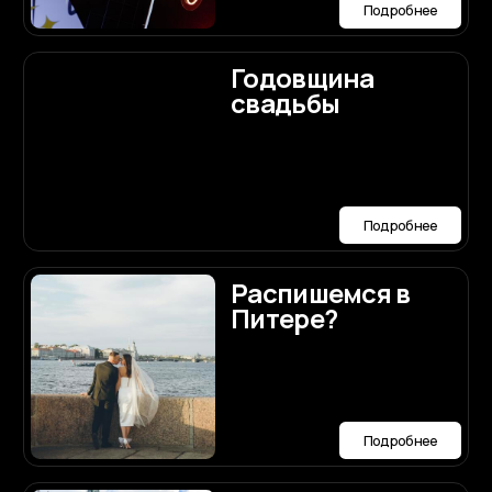
Подробнее
Авторская
концепция
Подробнее
Координация
Подробнее
Образ
невесты
макияж и
прическа