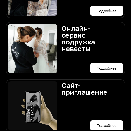
Про
свадебный
торт
Подробнее
Мы будем рады
ответить
на ваши вопросы по
организации
Договориться о встрече
свадьбы
Написать нам лично в Max