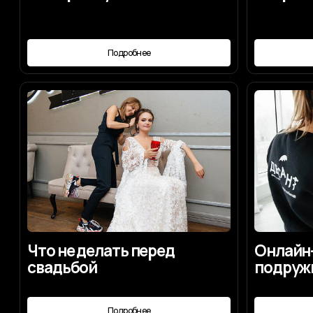
Что не делать перед
Онлайн-серв
свадьбой
подружка не
Подробнее
Под
Мы будем рады отве
на ваши вопросы по
Договориться о встрече
Написать нам лично в Max