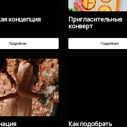
я
Как подобрать
свадебное платье
робнее
Подробнее