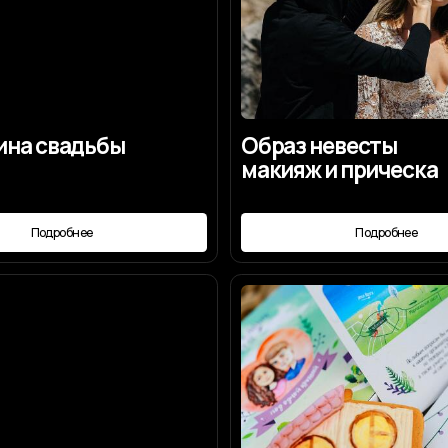
робнее
Подробнее
онцепция
Пригласительные
конверт
робнее
Подробнее