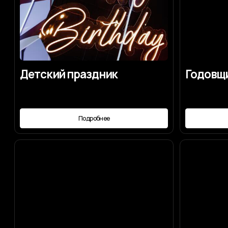
Подробнее
Под
Для чего нужен
Авторская к
организатор
Подробнее
Под