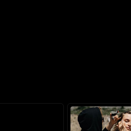
вадьбы
Образ невесты
макияж и прическа