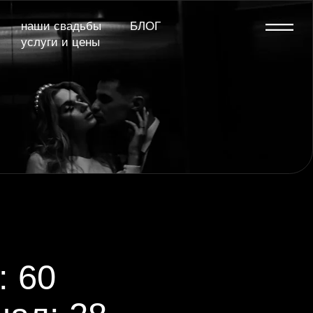
дьбы
БЛОГ
 цены
28