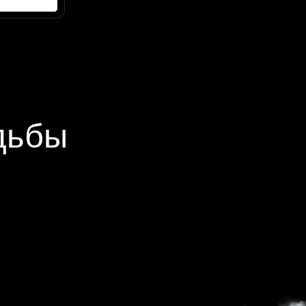
Главная
Наши свадьбы
Агентство
Все для свадьбы
Контакты
Видео
Услуги и цены
Заполнить анкету