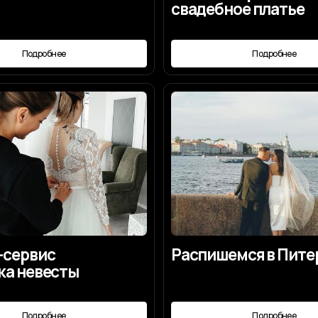
ис
Распишемся в Питере?
весты
робнее
Подробнее
тить
 организации свадьбы