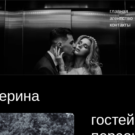
главная
наши сва
агентство
услуги и
контакты
рина
гостей: 60
персонал: 