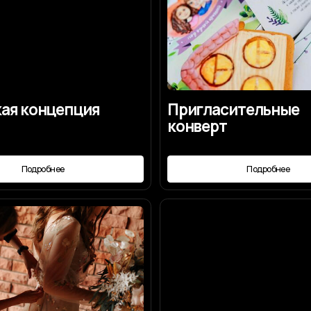
я
Как подобрать
свадебное платье
робнее
Подробнее