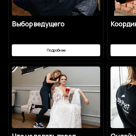
Что не делать перед
Онлайн-серв
свадьбой
подружка не
Подробнее
Под
Мы будем рады отве
на ваши вопросы по
Договориться о встрече