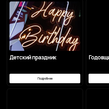
Детский праздник
Годовщина с
Подробнее
Под
Для чего нужен
Авторская к
организатор
Подробнее
Под