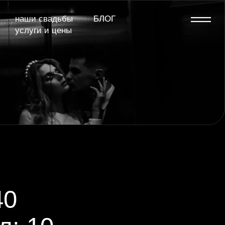
дьбы
БЛОГ
 цены