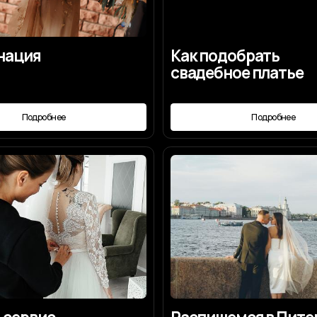
ис
Распишемся в Питере?
весты
робнее
Подробнее
тить
 организации свадьбы