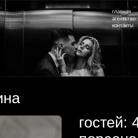
главная
наши сва
агентство
услуги и
контакты
а
гостей: 40
персонал: 10