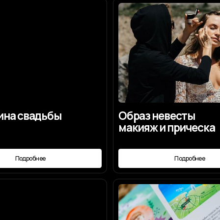
вадьбы
Образ невесты
макияж и прическа
робнее
Подробнее
онцепция
Пригласительные
конверт
робнее
Подробнее