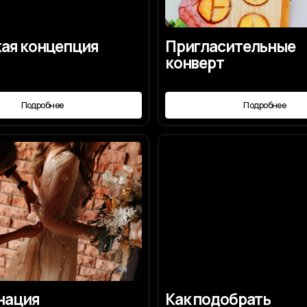
я
Как подобрать
свадебное платье
робнее
Подробнее