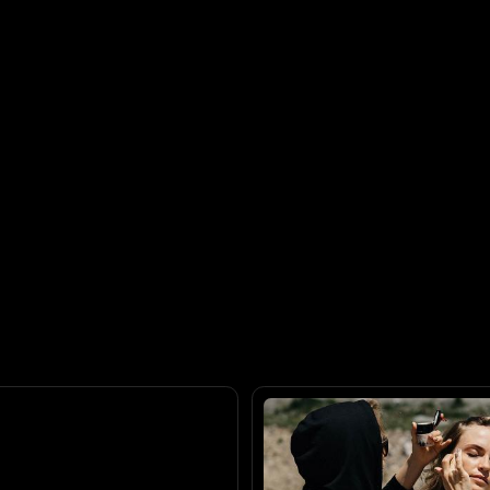
вадьбы
Образ невесты
макияж и прическа