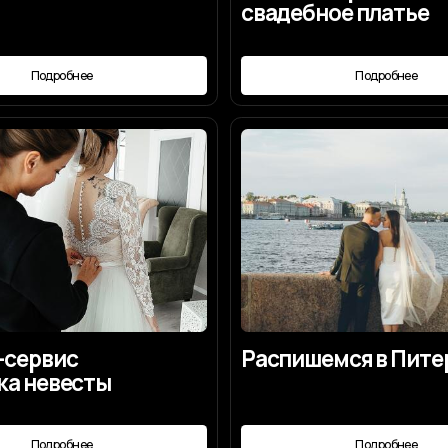
ис
Распишемся в Питере?
весты
робнее
Подробнее
тить
 организации свадьбы