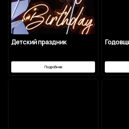
Подробнее
Под
Для чего нужен
Авторская к
организатор
Подробнее
Под