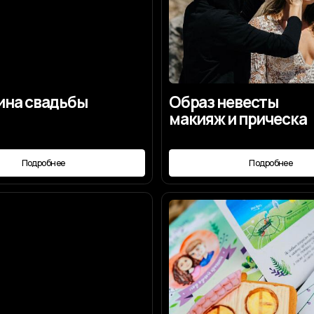
робнее
Подробнее
онцепция
Пригласительные
конверт
робнее
Подробнее