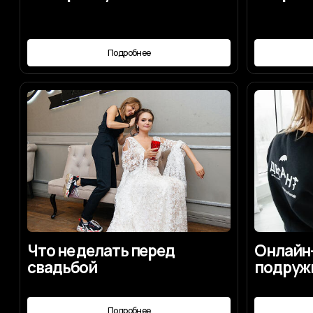
Что не делать перед
Онлайн-серв
свадьбой
подружка не
Подробнее
Под
Мы будем рады отве
на ваши вопросы по
Договориться о встрече
Написать нам лично в Max