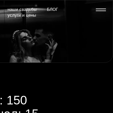
дьбы
БЛОГ
 цены
15