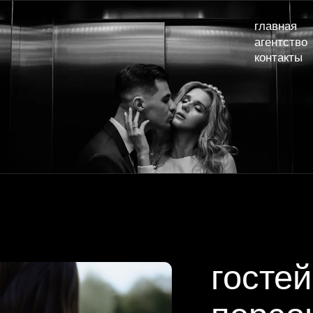
главная
наши сва
агентство
услуги и
контакты
гостей: 150
персонал: 