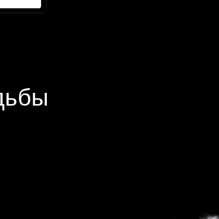
Главная
Наши свадьбы
Агентство
Все для свадьбы
Контакты
Видео
Услуги и цены
Заполнить анкету