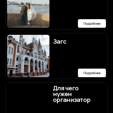
Авторская
концепция
Подробнее
Координация
Подробнее
Образ
невесты
макияж и
прическа
Подробнее
Онлайн-
сервис