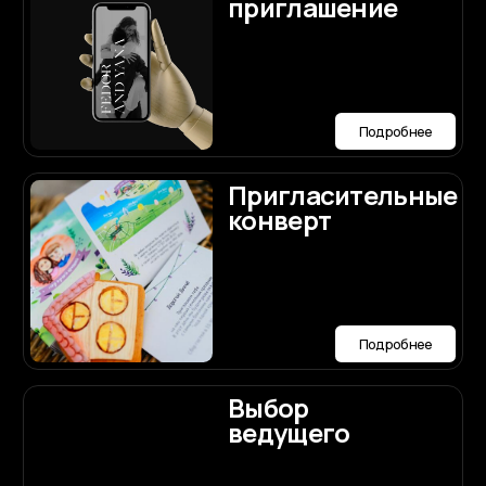
Подробнее
Мы будем рады
ответить
на ваши вопросы по
организации
Договориться о встрече
свадьбы
Написать нам лично в Max