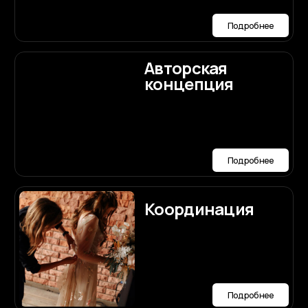
подружка
невесты
Подробнее
Сайт-
приглашение
Подробнее
Пригласительные
конверт
Подробнее
Выбор
ведущего